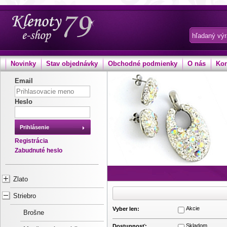
Novinky
Stav objednávky
Obchodné podmienky
O nás
Kon
Email
Heslo
Prihlásenie
Registrácia
Zabudnuté heslo
Zlato
Striebro
Akcie
Vyber len:
Brošne
Skladom
Dostupnosť: