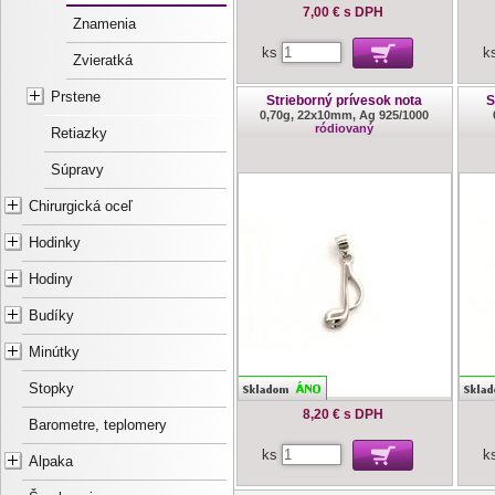
7,00 €
s DPH
Znamenia
ks
k
Zvieratká
Prstene
Strieborný prívesok nota
S
0,70g, 22x10mm, Ag 925/1000
ródiovaný
Retiazky
Súpravy
Chirurgická oceľ
Hodinky
Hodiny
Budíky
Minútky
Stopky
8,20 €
s DPH
Barometre, teplomery
ks
k
Alpaka