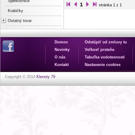
Šperkovnice
1
stránka 1 z 1
Krabičky
Ostatný tovar
Domov
Odstúpiť od zmluvy tu
Novinky
Veľkosť prsteňa
O nás
Tabuľka vodotesnosti
Kontakt
Nastavenie cookies
Copyright © 2014
Klenoty 79