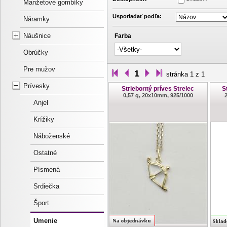
Manžetové gombíky
Usporiadať podľa:
Náramky
Náušnice
Farba
Obrúčky
Pre mužov
1
stránka 1 z 1
Prívesky
Strieborný príves Strelec
S
0,57 g, 20x10mm, 925/1000
Anjel
Krížiky
Náboženské
Ostatné
Písmená
Srdiečka
Šport
Umenie