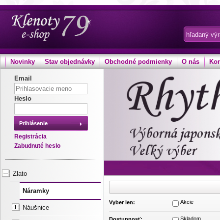
Novinky
Stav objednávky
Obchodné podmienky
O nás
Kon
Email
Heslo
Prihlásenie
Registrácia
Zabudnuté heslo
Zlato
Náramky
Akcie
Vyber len:
Náušnice
Skladom
Dostupnosť: