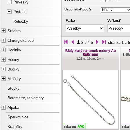
Prívesky
Usporiadať podľa:
Prstene
Farba
Veľkosť
Retiazky
Striebro
Chirurgická oceľ
1
2
3
4
5
stránka 1 z 5
Hodinky
Biely zlatý náramok točený Au
585/1000
8,35
1,21 g, 19cm, 2mm
Hodiny
Budíky
Minútky
Stopky
Barometre, teplomery
Alpaka
Šperkovnice
Krabičky