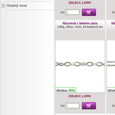
200,00 €
s DPH
Ostatný tovar
ks
k
Náramok z bieleho zlata
Ná
3,95g, 19cm, 7mm, 14 karátové Au
259,00 €
s DPH
ks
k