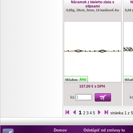
Náramok z bieleho zlata s
N
elipsami
0,65g, 19cm, 3mm, 14 karátové Au
5,04
107,00 €
s DPH
ks
k
1
2
3
4
5
stránka 1 z 5
Domov
Odstúpiť od zmluvy tu