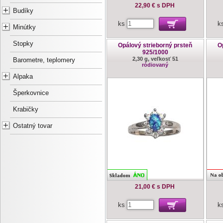
22,90 €
s DPH
Budíky
ks
k
Minútky
Stopky
Opálový strieborný prsteň
O
925/1000
2,30 g, veľkosť 51
Barometre, teplomery
ródiovaný
Alpaka
Šperkovnice
Krabičky
Ostatný tovar
21,00 €
s DPH
ks
k