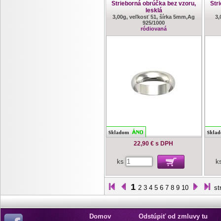
Strieborná obrúčka bez vzoru,
Str
lesklá
3,00g, veľkosť 51, šírka 5mm,Ag
3,
925/1000
ródiovaná
22,90 €
s DPH
ks
k
1
2
3
4
5
6
7
8
9
10
st
Domov
Odstúpiť od zmluvy tu