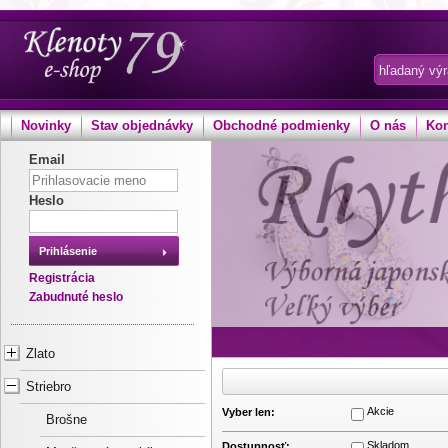
Novinky
Stav objednávky
Obchodné podmienky
O nás
Kon
Email
Heslo
Prihlásenie
Registrácia
Zabudnuté heslo
Zlato
Striebro
Akcie
Vyber len:
Brošne
Skladom
Dostupnosť: