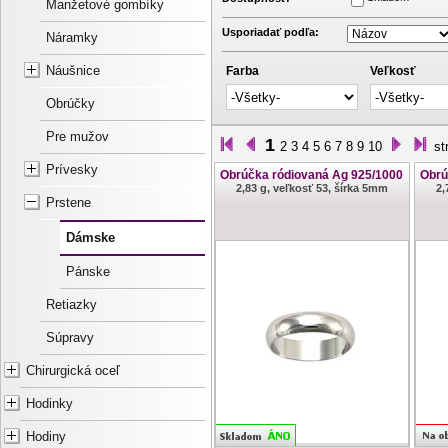
Manžetové gombíky
Usporiadať podľa:
Náramky
Náušnice
Farba
Veľkosť
Obrúčky
Pre mužov
1
2
3
4
5
6
7
8
9
10
st
Prívesky
Obrúčka ródiovaná Ag 925/1000
Obrú
2,83 g, veľkosť 53, šírka 5mm
2,
Prstene
Dámske
Pánske
Retiazky
Súpravy
Chirurgická oceľ
Hodinky
Hodiny