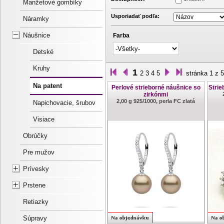
Manžetové gombíky
Usporiadať podľa:
Náramky
Náušnice
Farba
Detské
Kruhy
1
2
3
4
5
stránka 1 z 5
Na patent
Perlové strieborné náušnice so
Strie
zirkónmi
2,00 g 925/1000, perla FC zlatá
Napichovacie, šrubov
Visiace
Obrúčky
Pre mužov
Prívesky
Prstene
Retiazky
Súpravy