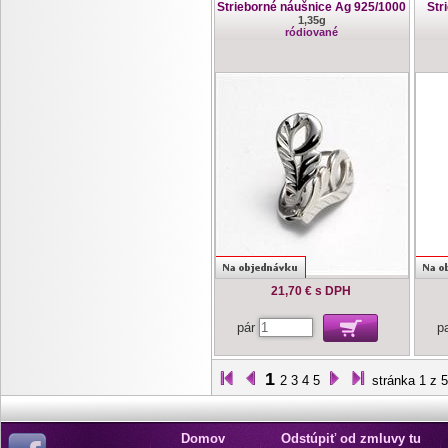
Strieborné náušnice Ag 925/1000
Str
1,35g
ródiované
21,70 €
s DPH
pár
p
1
2
3
4
5
stránka 1 z 5
Domov
Odstúpiť od zmluvy tu