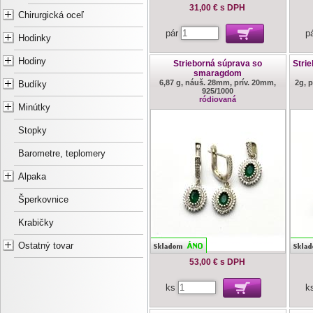
31,00 €
s DPH
Chirurgická oceľ
pár
p
Hodinky
Hodiny
Strieborná súprava so
Stri
smaragdom
6,87 g, náuš. 28mm, prív. 20mm,
2g, 
Budíky
925/1000
ródiovaná
Minútky
Stopky
Barometre, teplomery
Alpaka
Šperkovnice
Krabičky
Ostatný tovar
53,00 €
s DPH
ks
k