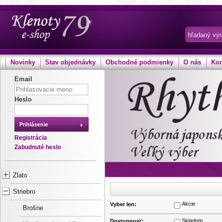
Novinky
Stav objednávky
Obchodné podmienky
O nás
Kon
Email
Heslo
Prihlásenie
Registrácia
Zabudnuté heslo
Zlato
Striebro
Akcie
Vyber len:
Brošne
Skladom
Dostupnosť: