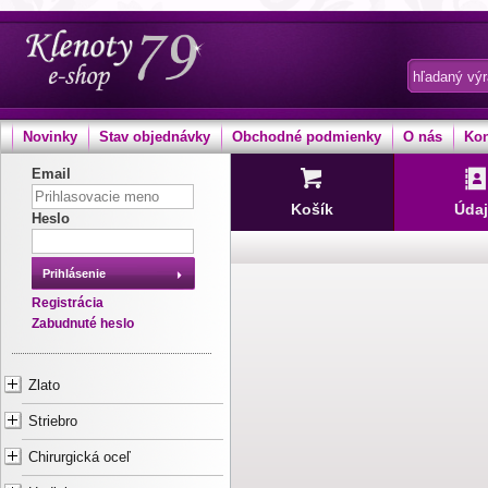
Novinky
Stav objednávky
Obchodné podmienky
O nás
Kon
Email
Košík
Úda
Heslo
Prihlásenie
Registrácia
Zabudnuté heslo
Zlato
Striebro
Chirurgická oceľ