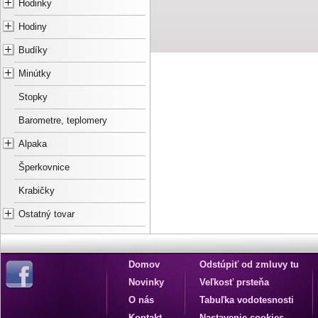
Hodinky
Hodiny
Budíky
Minútky
Stopky
Barometre, teplomery
Alpaka
Šperkovnice
Krabičky
Ostatný tovar
Domov
Odstúpiť od zmluvy tu
Novinky
Veľkosť prsteňa
O nás
Tabuľka vodotesnosti
Kontakt
Nastavenie cookies