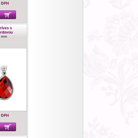
 DPH
ríves s
ordovou
0 mm
s DPH