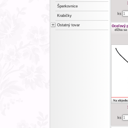
Šperkovnice
ks
Krabičky
Ostatný tovar
Oceľový p
dĺžka sa 
ks