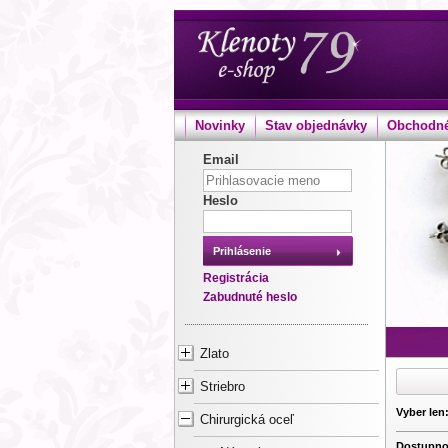
Novinky
Stav objednávky
Obchodné
Email
Heslo
Prihlásenie
Registrácia
Zabudnuté heslo
Zlato
Striebro
Vyber len
Chirurgická oceľ
Dostupno