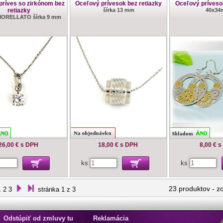
príves so zirkónom bez
Oceľový prívesok bez retiazky
Oceľový príveso
retiazky
šírka 13 mm
40x3
MORELLATO šírka 9 mm
26,00 €
s DPH
18,00 €
s DPH
8,00 €
s
ks
ks
1
23 produktov
-
z
2
3
stránka 1 z 3
Odstúpiť od zmluvy tu
Reklamácia