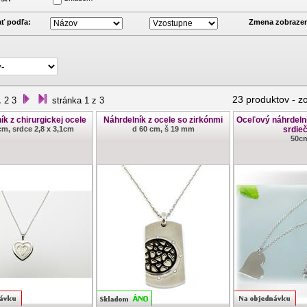
ť podľa:
Zmena zobrazen
1
23 produktov
-
z
2
3
stránka 1 z 3
ík z chirurgickej ocele
Náhrdelník z ocele so zirkónmi
Oceľový náhrdeln
cm, srdce 2,8 x 3,1cm
d 60 cm, š 19 mm
srdie
50c