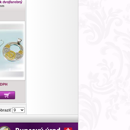
k dvojfarebný
4mm
 DPH
obraziť