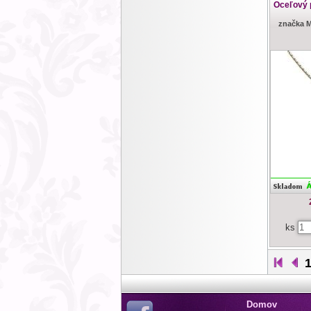
Oceľový 
značka 
ks
Domov