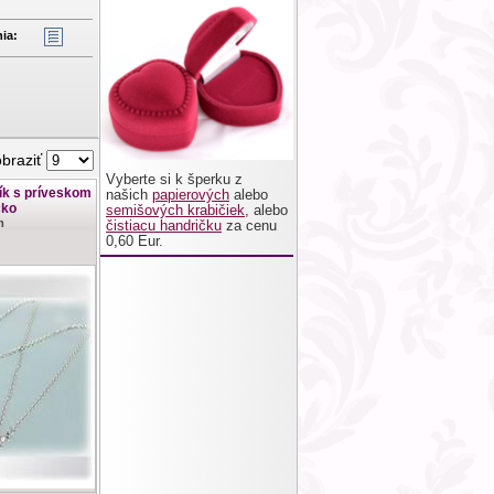
ia:
obraziť
Vyberte si k šperku z
ík s príveskom
našich
papierových
alebo
čko
semišových krabičiek
, alebo
m
čistiacu handričku
za cenu
0,60 Eur.