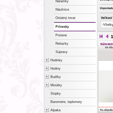
Náramky
Usporiada
Náušnice
Ostatný tovar
Veľkosť
Prívesky
Prstene
Retiazky
Náhrdeln
44-49
Súpravy
Hodinky
Hodiny
Budíky
Minútky
Stopky
Barometre, teplomery
Alpaka