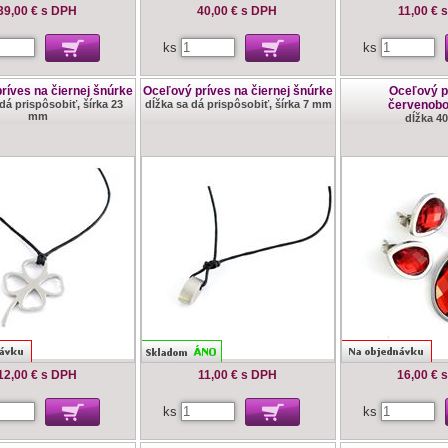
39,00 €
s DPH
40,00 €
s DPH
11,00 €
s
ks
ks
ríves na čiernej šnúrke
Oceľový príves na čiernej šnúrke
Oceľový p
dá prispôsobiť, šírka 23
dĺžka sa dá prispôsobiť, šírka 7 mm
červenob
mm
dĺžka 4
12,00 €
s DPH
11,00 €
s DPH
16,00 €
ks
ks