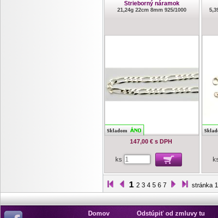
Strieborný náramok
21,24g 22cm 8mm 925/1000
5,3
147,00 €
s DPH
ks
k
1
2
3
4
5
6
7
stránka 1
Domov
Odstúpiť od zmluvy tu