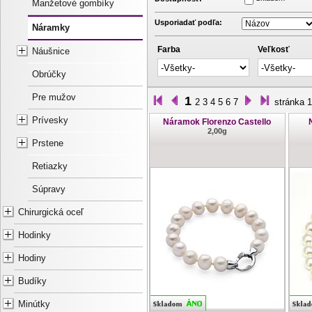
Manžetové gombíky
Usporiadať podľa:
Náramky
Farba
Veľkosť
Náušnice
Obrúčky
Pre mužov
1
2
3
4
5
6
7
stránka 1
Prívesky
Náramok Florenzo Castello
2,00g
Prstene
Retiazky
Súpravy
Chirurgická oceľ
Hodinky
Hodiny
Budíky
Minútky