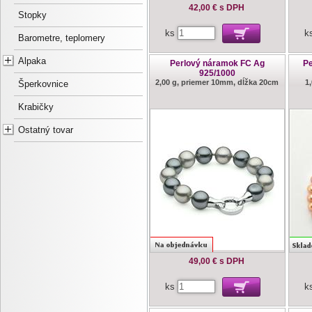
42,00 €
s DPH
Stopky
ks
k
Barometre, teplomery
Alpaka
Perlový náramok FC Ag
Pe
925/1000
2,00 g, priemer 10mm, dĺžka 20cm
1
Šperkovnice
Krabičky
Ostatný tovar
49,00 €
s DPH
ks
k