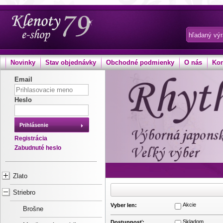
Novinky
Stav objednávky
Obchodné podmienky
O nás
Kon
Email
Heslo
Prihlásenie
Registrácia
Zabudnuté heslo
Zlato
Striebro
Akcie
Vyber len:
Brošne
Skladom
Dostupnosť: