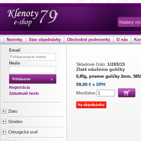
Novinky
Stav objednávky
Obchodné podmienky
O nás
Kon
Email
Heslo
Skladové číslo:
1/265/15
Zlaté náušnice guličky
0,85g, priemer guličky 2mm, 585
Prihlásenie
59,00
€ s DPH
Registrácia
Množstvo
Zabudnuté heslo
Zlato
Striebro
Chirurgická oceľ