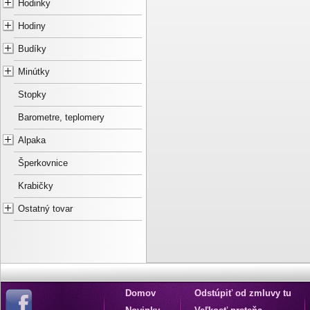
Hodinky
Hodiny
Budíky
Minútky
Stopky
Barometre, teplomery
Alpaka
Šperkovnice
Krabičky
Ostatný tovar
Domov
Odstúpiť od zmluvy tu