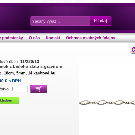
 podmienky
O nás
Kontakt
Ochrana osobných údajov
ové číslo:
11/220/13
mok z bieleho zlata s gravírom
 g, 18cm, 5mm, 14 karátové Au
00
€ s DPH
žstvo