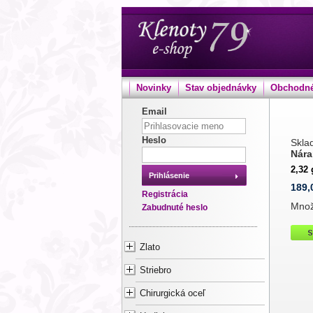
Novinky
Stav objednávky
Obchodné
Email
Heslo
Sklad
Nára
2,32
Prihlásenie
189,
Registrácia
Mno
Zabudnuté heslo
Zlato
Striebro
Chirurgická oceľ