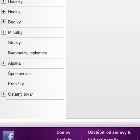
Hodinky
Hodiny
Budíky
Minútky
Stopky
Barometre, teplomery
Alpaka
Šperkovnice
Krabičky
Ostatný tovar
Domov
Odstúpiť od zmluvy tu