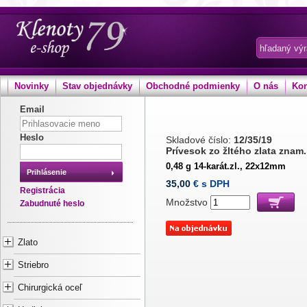
Novinky
Stav objednávky
Obchodné podmienky
O nás
Kon
Email
Heslo
Skladové číslo:
12/35/19
Prívesok zo žltého zlata znam
0,48 g 14-karát.zl., 22x12mm
Prihlásenie
35,00
€ s DPH
Registrácia
Množstvo
Zabudnuté heslo
Zlato
Striebro
Chirurgická oceľ