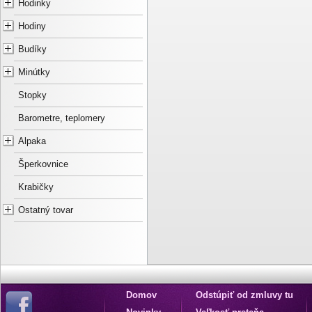
Hodinky
Hodiny
Budíky
Minútky
Stopky
Barometre, teplomery
Alpaka
Šperkovnice
Krabičky
Ostatný tovar
Domov
Odstúpiť od zmluvy tu