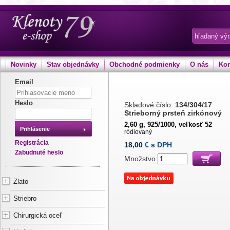
Novinky
Stav objednávky
Obchodné podmienky
O nás
Kon
Email
Heslo
Skladové číslo:
134/304/17
Strieborný prsteň zirkónový
2,60 g, 925/1000, veľkosť 52
Prihlásenie
ródiovaný
Registrácia
18,00
€ s DPH
Zabudnuté heslo
Množstvo
Zlato
Striebro
Chirurgická oceľ