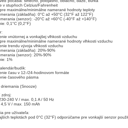
veď počasia: slnečno, polojasno, oblačno, dážď, búrka
e v stupňoch Celzius/Fahrenheit
 pre maximálne/minimálne namerané hodnoty teploty
 merania (základňa): 0°C až +50°C (32°F až 122°F)
 merania (senzor): -20°C až +60°C (-40°F až +140°F)
nie: 0,1°C (0,2°F)
r:
enie vnútornej a vonkajšej vlhkosti vzduchu
 pre maximálne/minimálne namerané hodnoty vlhkosti vzduchu
enie trendu vývoja vlhkosti vzduchu
h merania (základňa): 20%-90%
h merania (senzor): 20%-90%
enie: 1%
alendár/budík:
enie času v 12-/24-hodinovom formáte
venie časového pásma
a driemania (Snooze)
 zdroj:
 230-240 V / max. 0,1 A / 50 Hz
: 4,5 V / max. 150 mAh
ia pre užívateľa:
ajších teplotách pod 0°C (32°F) odporúčame pre vonkajší senzor použiť