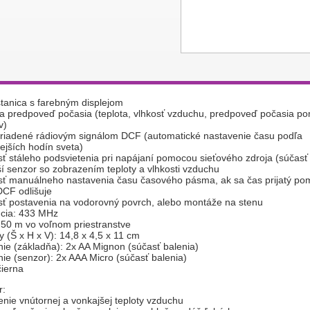
tanica s farebným displejom
lna predpoveď počasia (teplota, vlhkosť vzduchu, predpoveď počasia p
v)
 riadené rádiovým signálom DCF (automatické nastavenie času podľa
ejších hodín sveta)
ť stáleho podsvietenia pri napájaní pomocou sieťového zdroja (súčasť 
ší senzor so zobrazením teploty a vlhkosti vzduchu
sť manuálneho nastavenia času časového pásma, ak sa čas prijatý p
DCF odlišuje
ť postavenia na vodorovný povrch, alebo montáže na stenu
ncia: 433 MHz
 50 m vo voľnom priestranstve
y (Š x H x V): 14,8 x 4,5 x 11 cm
nie (základňa): 2x AA Mignon (súčasť balenia)
nie (senzor): 2x AAA Micro (súčasť balenia)
čierna
r:
enie vnútornej a vonkajšej teploty vzduchu