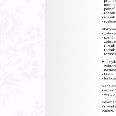
- predpo
- merani
- pamäť
- rozsah
- rozsah
- rozlíše
Vlhkome
- zobraz
- pamäť
- zobraz
- rozsa
- rozsa
- rozlíš
Hodiny/k
- zobraz
- nasta
- budík
- funkci
Napájací
- vstup:
- výstup
Informác
Pri vonk
batérie.