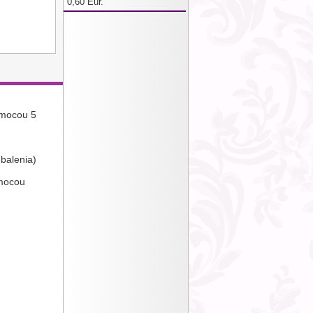
0,60 Eur.
omocou 5
balenia)
omocou