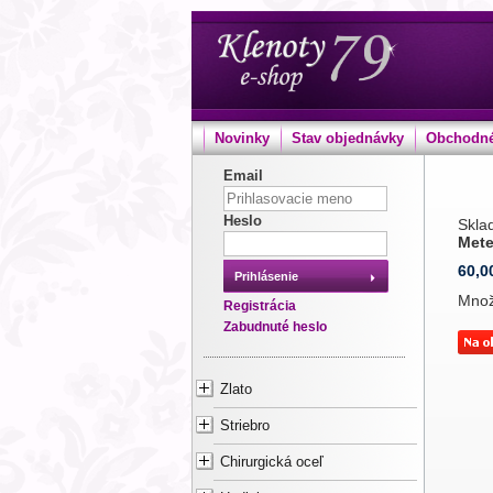
Novinky
Stav objednávky
Obchodné
Email
Heslo
Sklad
Mete
60,0
Prihlásenie
Mno
Registrácia
Zabudnuté heslo
Zlato
Striebro
Chirurgická oceľ