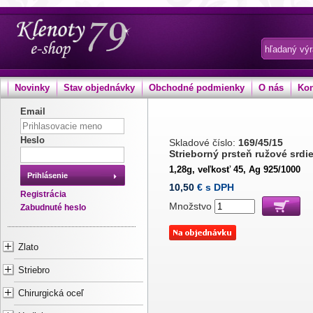
Novinky
Stav objednávky
Obchodné podmienky
O nás
Kon
Email
Heslo
Skladové číslo:
169/45/15
Strieborný prsteň ružové srdi
1,28g, veľkosť 45, Ag 925/1000
Prihlásenie
10,50
€ s DPH
Registrácia
Množstvo
Zabudnuté heslo
Zlato
Striebro
Chirurgická oceľ