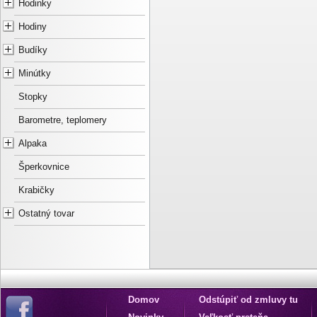
Hodinky
Hodiny
Budíky
Minútky
Stopky
Barometre, teplomery
Alpaka
Šperkovnice
Krabičky
Ostatný tovar
Domov
Odstúpiť od zmluvy tu