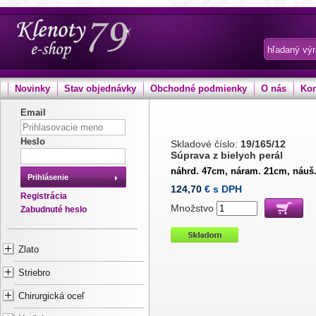
Novinky
Stav objednávky
Obchodné podmienky
O nás
Kon
Email
Heslo
Skladové číslo:
19/165/12
Súprava z bielych perál
náhrd. 47cm, náram. 21cm, náu
Prihlásenie
124,70
€ s DPH
Registrácia
Množstvo
Zabudnuté heslo
Zlato
Striebro
Chirurgická oceľ