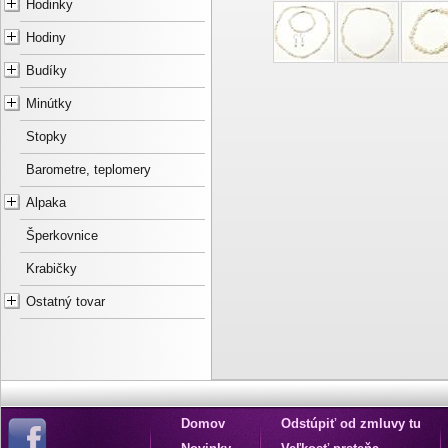
Hodinky
Hodiny
Budíky
Minútky
Stopky
Barometre, teplomery
Alpaka
Šperkovnice
Krabičky
Ostatný tovar
Domov
Odstúpiť od zmluvy tu