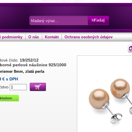
 podmienky
O nás
Kontakt
Ochrana osobných údajov
ové číslo:
19/252/12
eborné perlové náušnice 925/1000
priemer 8mm, zlatá perla
0
€ s DPH
žstvo