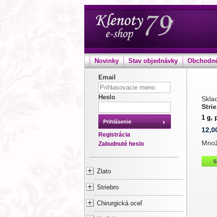
Novinky
Stav objednávky
Obchodné
Email
Heslo
Sklad
Stri
1 g, 
Prihlásenie
12,0
Registrácia
Mno
Zabudnuté heslo
Zlato
Striebro
Chirurgická oceľ