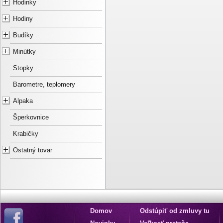
Hodinky
Hodiny
Budíky
Minútky
Stopky
Barometre, teplomery
Alpaka
Šperkovnice
Krabičky
Ostatný tovar
Domov
Odstúpiť od zmluvy tu