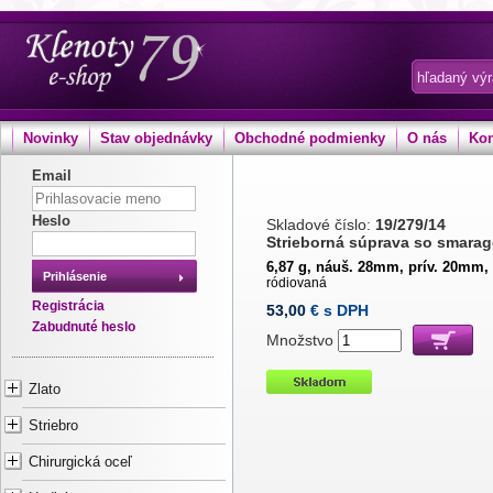
Novinky
Stav objednávky
Obchodné podmienky
O nás
Kon
Email
Heslo
Skladové číslo:
19/279/14
Strieborná súprava so smara
6,87 g, náuš. 28mm, prív. 20mm,
Prihlásenie
ródiovaná
Registrácia
53,00
€ s DPH
Zabudnuté heslo
Množstvo
Zlato
Striebro
Chirurgická oceľ