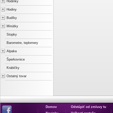
Hodinky
Hodiny
Budíky
Minútky
Stopky
Barometre, teplomery
Alpaka
Šperkovnice
Krabičky
Ostatný tovar
Domov
Odstúpiť od zmluvy tu