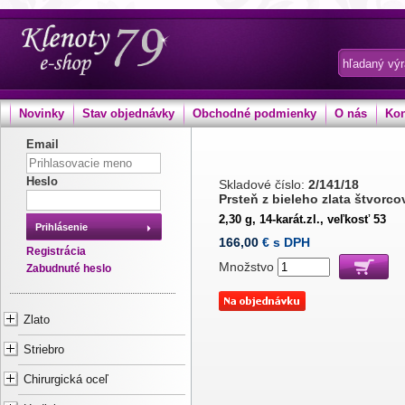
Novinky
Stav objednávky
Obchodné podmienky
O nás
Kon
Email
Heslo
Skladové číslo:
2/141/18
Prsteň z bieleho zlata štvorco
2,30 g, 14-karát.zl., veľkosť 53
Prihlásenie
166,00
€ s DPH
Registrácia
Množstvo
Zabudnuté heslo
Zlato
Striebro
Chirurgická oceľ