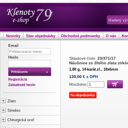
Novinky
Stav objednávky
Obchodné podmienky
O nás
Kon
Email
Heslo
Skladové číslo:
23/371/17
Náušnice zo žltého zlata zirk
1,80 g, 14-karát.zl., 18x6mm
Prihlásenie
130,00
€ s DPH
Registrácia
Množstvo
Zabudnuté heslo
Zlato
Striebro
Chirurgická oceľ