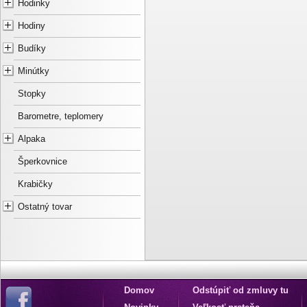
Hodinky
Hodiny
Budíky
Minútky
Stopky
Barometre, teplomery
Alpaka
Šperkovnice
Krabičky
Ostatný tovar
Domov
Odstúpiť od zmluvy tu