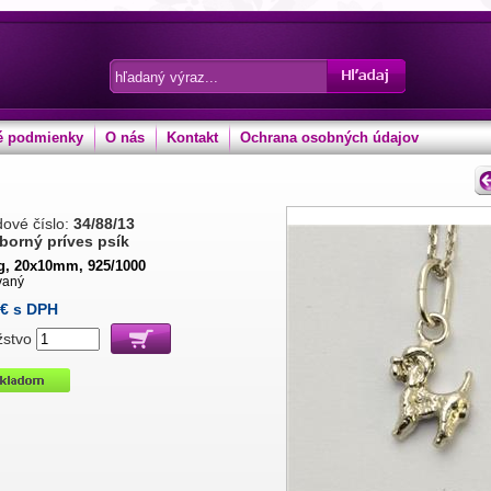
 podmienky
O nás
Kontakt
Ochrana osobných údajov
ové číslo:
34/88/13
eborný príves psík
 g, 20x10mm, 925/1000
vaný
€ s DPH
žstvo