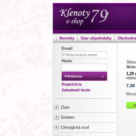
Novinky
Stav objednávky
Obchodné
Email
Heslo
Sklad
Stri
1,20
Prihlásenie
ródio
Registrácia
7,30
Zabudnuté heslo
Mno
Zlato
Striebro
Chirurgická oceľ