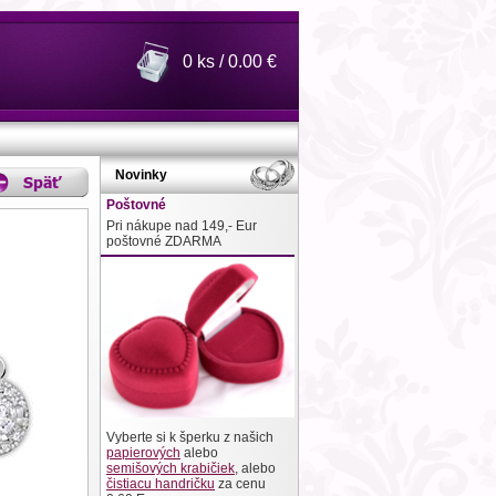
0 ks / 0.00 €
Novinky
Poštovné
Pri nákupe nad 149,- Eur
poštovné ZDARMA
Vyberte si k šperku z našich
papierových
alebo
semišových krabičiek
, alebo
čistiacu handričku
za cenu