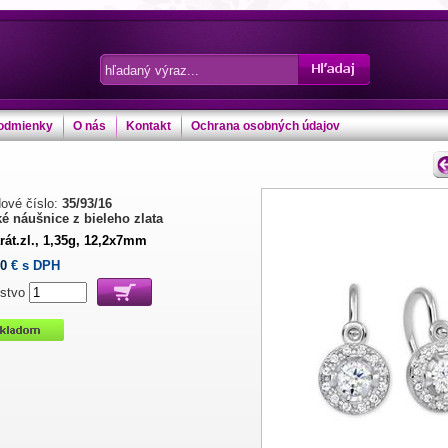
odmienky
O nás
Kontakt
Ochrana osobných údajov
ové číslo:
35/93/16
é náušnice z bieleho zlata
rát.zl., 1,35g, 12,2x7mm
00
€ s DPH
stvo