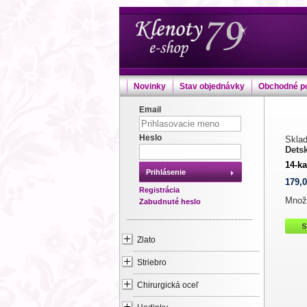
Novinky
Stav objednávky
Obchodné p
Email
Heslo
Sklad
Detsk
14-ka
Prihlásenie
179,
Registrácia
Množ
Zabudnuté heslo
Zlato
Striebro
Chirurgická oceľ