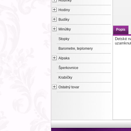
Hodinky
Hodiny
Budíky
Minútky
Popis
Detské n
Stopky
uzamknut
Barometre, teplomery
Alpaka
Šperkovnice
Krabičky
Ostatný tovar