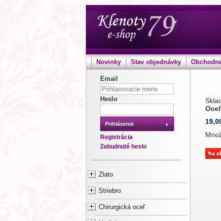
Novinky
Stav objednávky
Obchodné
Email
Heslo
Sklad
Oceľ
19,0
Prihlásenie
Mno
Registrácia
Zabudnuté heslo
Zlato
Striebro
Chirurgická oceľ