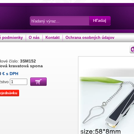
 podmienky
O nás
Kontakt
Ochrana osobných údajov
ové číslo:
3SM152
ová kravatová spona
0
€ s DPH
žstvo