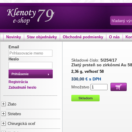
Novinky
Stav objednávky
Obchodné podmienky
O nás
Kon
Email
Heslo
Skladové číslo:
5/254/17
Zlatý prsteň so zirkónmi Au 5
2,36 g, veľkosť 58
Prihlásenie
330,00
€ s DPH
Registrácia
Množstvo
Zabudnuté heslo
Zlato
Striebro
Chirurgická oceľ