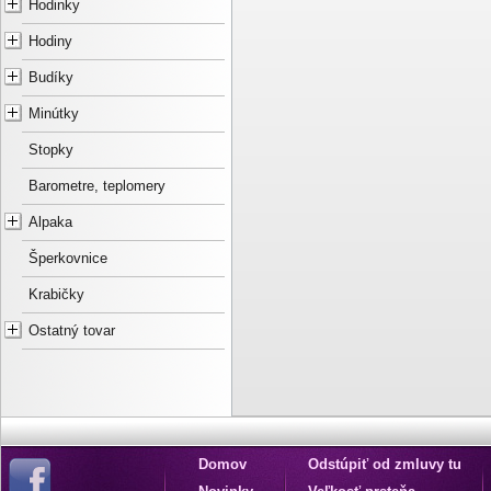
Hodinky
Hodiny
Budíky
Minútky
Stopky
Barometre, teplomery
Alpaka
Šperkovnice
Krabičky
Ostatný tovar
Domov
Odstúpiť od zmluvy tu