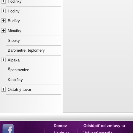
Hodinky
Hodiny
Budíky
Minútky
Stopky
Barometre, teplomery
Alpaka
Šperkovnice
Krabičky
Ostatný tovar
Domov
Odstúpiť od zmluvy tu