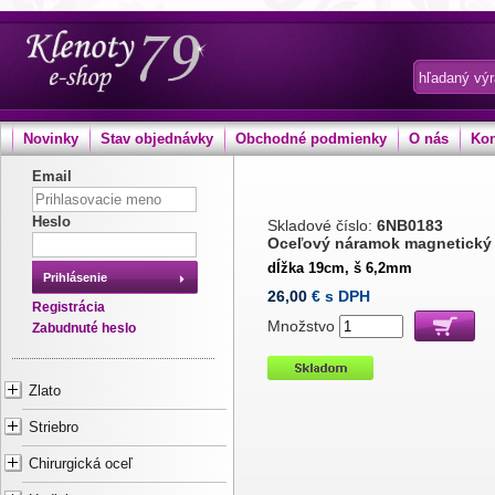
Novinky
Stav objednávky
Obchodné podmienky
O nás
Kon
Email
Heslo
Skladové číslo:
6NB0183
Oceľový náramok magnetický
dĺžka 19cm, š 6,2mm
Prihlásenie
26,00
€ s DPH
Registrácia
Množstvo
Zabudnuté heslo
Zlato
Striebro
Chirurgická oceľ