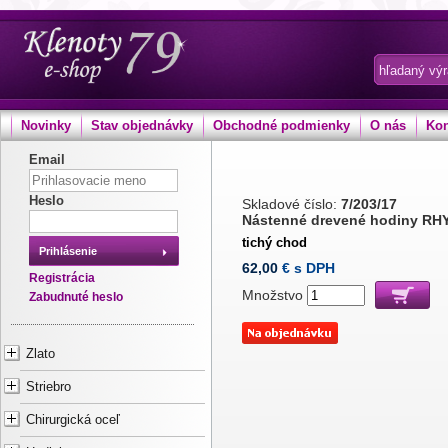
Novinky
Stav objednávky
Obchodné podmienky
O nás
Kon
Email
Heslo
Skladové číslo:
7/203/17
Nástenné drevené hodiny R
tichý chod
Prihlásenie
62,00
€ s DPH
Registrácia
Množstvo
Zabudnuté heslo
Zlato
Striebro
Chirurgická oceľ