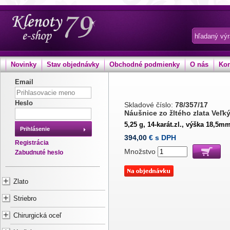
Novinky
Stav objednávky
Obchodné podmienky
O nás
Kon
Email
Heslo
Skladové číslo:
78/357/17
Náušnice zo žltého zlata Veľký
5,25 g, 14-karát.zl., výška 18,5m
Prihlásenie
394,00
€ s DPH
Registrácia
Množstvo
Zabudnuté heslo
Zlato
Striebro
Chirurgická oceľ