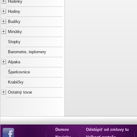
Hodinky
Hodiny
Budíky
Minútky
Stopky
Barometre, teplomery
Alpaka
Šperkovnice
Krabičky
Ostatný tovar
Domov
Odstúpiť od zmluvy tu