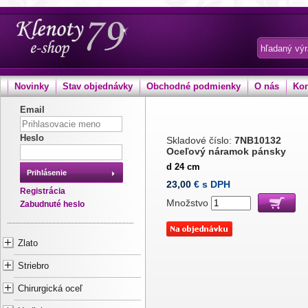
Novinky
Stav objednávky
Obchodné podmienky
O nás
Kon
Email
Heslo
Skladové číslo:
7NB10132
Oceľový náramok pánsky
d 24 cm
Prihlásenie
23,00
€ s DPH
Registrácia
Množstvo
Zabudnuté heslo
Zlato
Striebro
Chirurgická oceľ