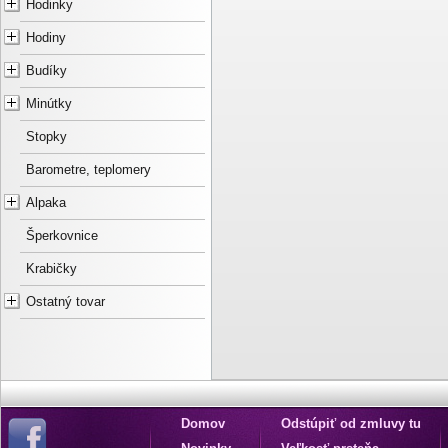
Hodinky
Hodiny
Budíky
Minútky
Stopky
Barometre, teplomery
Alpaka
Šperkovnice
Krabičky
Ostatný tovar
Domov
Odstúpiť od zmluvy tu