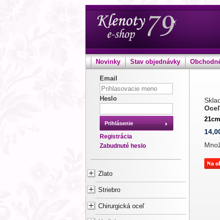
Novinky
Stav objednávky
Obchodné
Email
Heslo
Sklad
Oceľ
21c
Prihlásenie
14,0
Registrácia
Mno
Zabudnuté heslo
Zlato
Striebro
Chirurgická oceľ