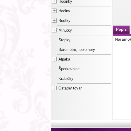
Hodinky
Hodiny
Budíky
Popis
Minútky
Náramok 
Stopky
Barometre, teplomery
Alpaka
Šperkovnice
Krabičky
Ostatný tovar