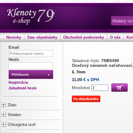
Novinky
Stav objednávky
Obchodné podmienky
O nás
Kon
Email
Heslo
Skladové číslo:
7NB5499
Oceľový náramok naťahovací,
š. 7mm
Prihlásenie
11,00
€ s DPH
Registrácia
Množstvo
Zabudnuté heslo
Zlato
Striebro
Chirurgická oceľ