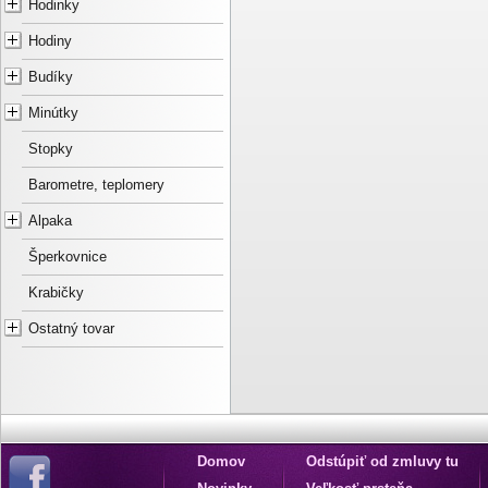
Hodinky
Hodiny
Budíky
Minútky
Stopky
Barometre, teplomery
Alpaka
Šperkovnice
Krabičky
Ostatný tovar
Domov
Odstúpiť od zmluvy tu