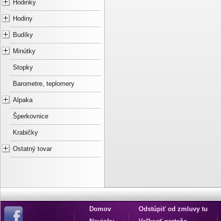
Hodinky
Hodiny
Budíky
Minútky
Stopky
Barometre, teplomery
Alpaka
Šperkovnice
Krabičky
Ostatný tovar
Domov
Odstúpiť od zmluvy tu