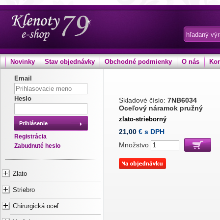
Novinky
Stav objednávky
Obchodné podmienky
O nás
Kon
Email
Heslo
Skladové číslo:
7NB6034
Oceľový náramok pružný
zlato-strieborný
Prihlásenie
21,00
€ s DPH
Registrácia
Množstvo
Zabudnuté heslo
Zlato
Striebro
Chirurgická oceľ