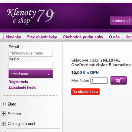
Novinky
Stav objednávky
Obchodné podmienky
O nás
Kon
Email
Heslo
Skladové číslo:
7NE10741
Oceľové náušnice 5 kameňov
15,00
€ s DPH
Prihlásenie
Množstvo
Registrácia
Zabudnuté heslo
Zlato
Striebro
Chirurgická oceľ