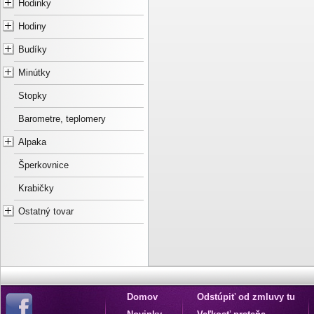
Hodinky
Hodiny
Budíky
Minútky
Stopky
Barometre, teplomery
Alpaka
Šperkovnice
Krabičky
Ostatný tovar
Domov
Odstúpiť od zmluvy tu