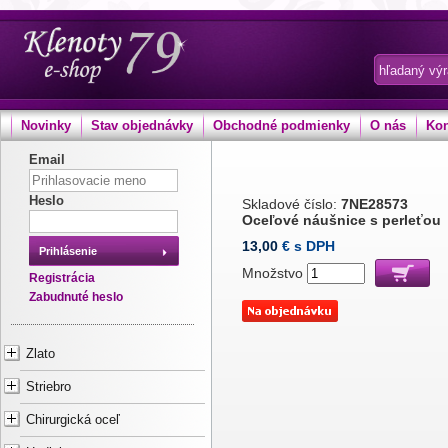
Novinky
Stav objednávky
Obchodné podmienky
O nás
Kon
Email
Heslo
Skladové číslo:
7NE28573
Oceľové náušnice s perleťou
13,00
€ s DPH
Prihlásenie
Množstvo
Registrácia
Zabudnuté heslo
Zlato
Striebro
Chirurgická oceľ