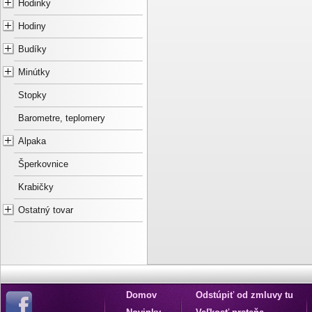
Hodinky
Hodiny
Budíky
Minútky
Stopky
Barometre, teplomery
Alpaka
Šperkovnice
Krabičky
Ostatný tovar
Domov
Odstúpiť od zmluvy tu