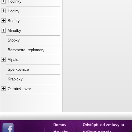
Hodinky
Hodiny
Budíky
Minútky
Stopky
Barometre, teplomery
Alpaka
Šperkovnice
Krabičky
Ostatný tovar
Domov
Odstúpiť od zmluvy tu