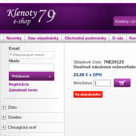
Novinky
Stav objednávky
Obchodné podmienky
O nás
Kon
Email
Heslo
Skladové číslo:
7NE29123
Oceľové náušnice ružovofial
23,00
€ s DPH
Prihlásenie
Množstvo
Registrácia
Zabudnuté heslo
Zlato
Striebro
Chirurgická oceľ