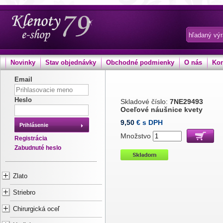
Novinky
Stav objednávky
Obchodné podmienky
O nás
Kon
Email
Heslo
Skladové číslo:
7NE29493
Oceľové náušnice kvety
9,50
€ s DPH
Prihlásenie
Množstvo
Registrácia
Zabudnuté heslo
Zlato
Striebro
Chirurgická oceľ