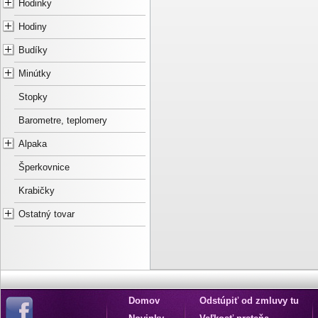
Hodinky
Hodiny
Budíky
Minútky
Stopky
Barometre, teplomery
Alpaka
Šperkovnice
Krabičky
Ostatný tovar
Domov
Odstúpiť od zmluvy tu