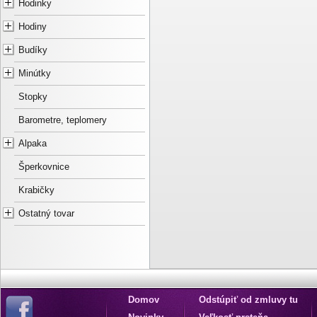
Hodinky
Hodiny
Budíky
Minútky
Stopky
Barometre, teplomery
Alpaka
Šperkovnice
Krabičky
Ostatný tovar
Domov
Odstúpiť od zmluvy tu