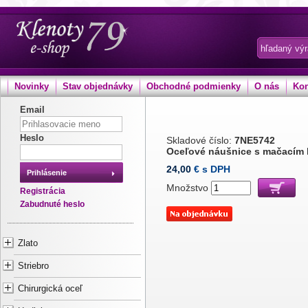
Novinky
Stav objednávky
Obchodné podmienky
O nás
Kon
Email
Heslo
Skladové číslo:
7NE5742
Oceľové náušnice s mačací
24,00
€ s DPH
Prihlásenie
Množstvo
Registrácia
Zabudnuté heslo
Zlato
Striebro
Chirurgická oceľ