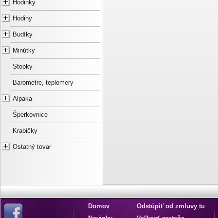
Hodinky
Hodiny
Budíky
Minútky
Stopky
Barometre, teplomery
Alpaka
Šperkovnice
Krabičky
Ostatný tovar
Domov
Odstúpiť od zmluvy tu