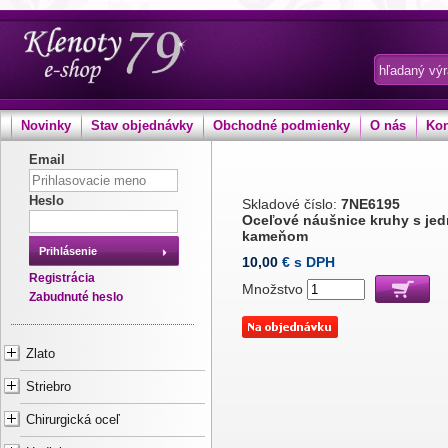
Novinky
Stav objednávky
Obchodné podmienky
O nás
Kon
Email
Heslo
Skladové číslo:
7NE6195
Oceľové náušnice kruhy s je
kameňom
Prihlásenie
10,00
€ s DPH
Registrácia
Množstvo
Zabudnuté heslo
Zlato
Striebro
Chirurgická oceľ