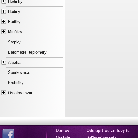
Hodinky
Hodiny
Budíky
Minútky
Stopky
Barometre, teplomery
Alpaka
Šperkovnice
Krabičky
Ostatný tovar
Domov
Odstúpiť od zmluvy tu