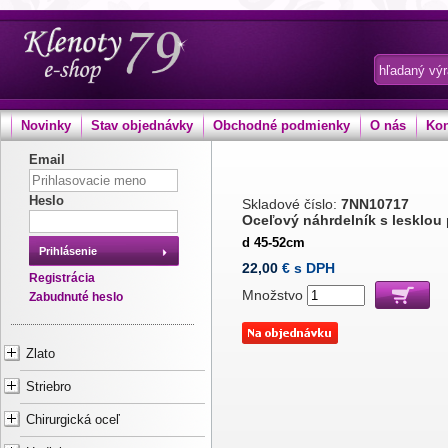
Novinky
Stav objednávky
Obchodné podmienky
O nás
Kon
Email
Heslo
Skladové číslo:
7NN10717
Oceľový náhrdelník s lesklou
d 45-52cm
Prihlásenie
22,00
€ s DPH
Registrácia
Množstvo
Zabudnuté heslo
Zlato
Striebro
Chirurgická oceľ