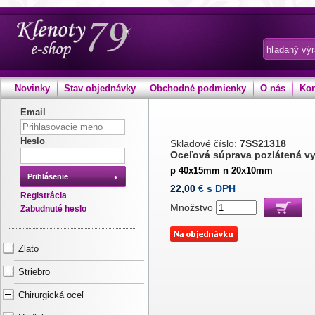
Novinky
Stav objednávky
Obchodné podmienky
O nás
Kon
Email
Heslo
Skladové číslo:
7SS21318
Oceľová súprava pozlátená v
p 40x15mm n 20x10mm
Prihlásenie
22,00
€ s DPH
Registrácia
Množstvo
Zabudnuté heslo
Zlato
Striebro
Chirurgická oceľ