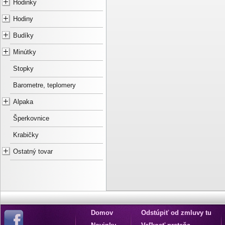
Hodinky
Hodiny
Budíky
Minútky
Stopky
Barometre, teplomery
Alpaka
Šperkovnice
Krabičky
Ostatný tovar
Domov
Odstúpiť od zmluvy tu