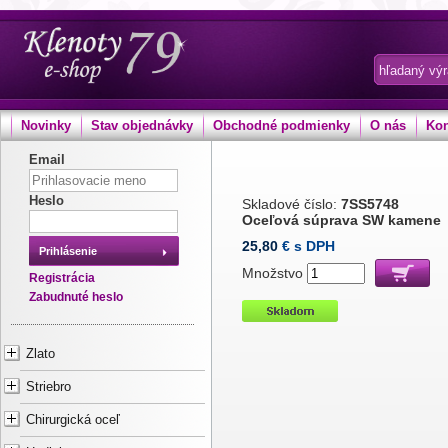
Novinky
Stav objednávky
Obchodné podmienky
O nás
Kon
Email
Heslo
Skladové číslo:
7SS5748
Oceľová súprava SW kamene
25,80
€ s DPH
Prihlásenie
Množstvo
Registrácia
Zabudnuté heslo
Zlato
Striebro
Chirurgická oceľ