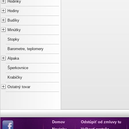
Hodinky
Hodiny
Budíky
Minútky
Stopky
Barometre, teplomery
Alpaka
Šperkovnice
Krabičky
Ostatný tovar
Domov
Odstúpiť od zmluvy tu