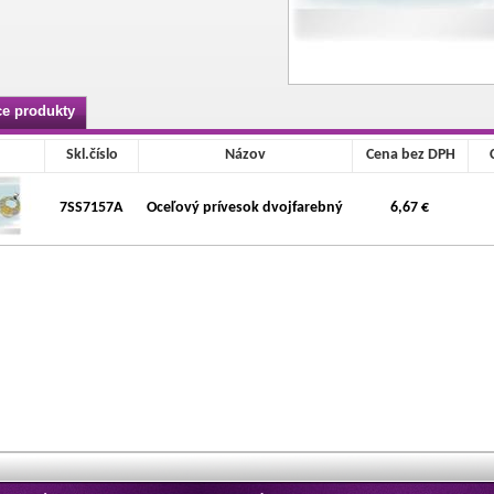
ce produkty
Skl.číslo
Názov
Cena bez DPH
7SS7157A
Oceľový prívesok dvojfarebný
6,67 €