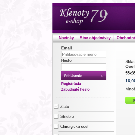
Novinky
Stav objednávky
Obchodné
Email
Heslo
Sklad
Oceľ
55x
Prihlásenie
16,0
Registrácia
Mno
Zabudnuté heslo
Zlato
Striebro
Chirurgická oceľ