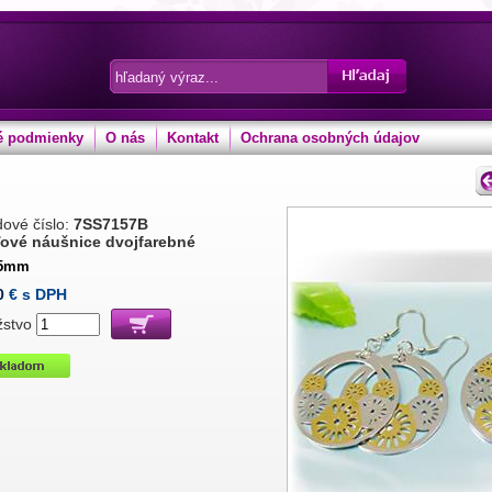
 podmienky
O nás
Kontakt
Ochrana osobných údajov
ové číslo:
7SS7157B
ové náušnice dvojfarebné
35mm
0
€ s DPH
žstvo