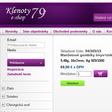
Novinky
Stav objednávky
Obchodné podmienky
O nás
Kon
Email
Heslo
Skladové číslo:
94/305/15
Manžetové gombíky ónyx+zir
5,48g, 16x7mm, Ag 925/1000
Prihlásenie
69,50
€ s DPH
Registrácia
Množstvo
Zabudnuté heslo
Zlato
Striebro
Chirurgická oceľ