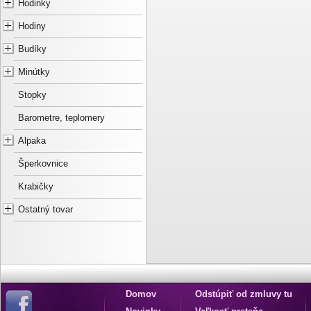
Hodinky
Hodiny
Budíky
Minútky
Stopky
Barometre, teplomery
Alpaka
Šperkovnice
Krabičky
Ostatný tovar
Domov
Odstúpiť od zmluvy tu