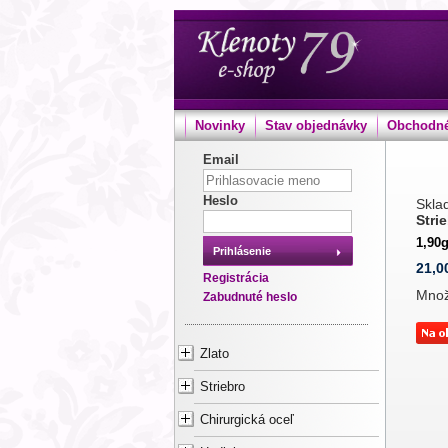
Novinky
Stav objednávky
Obchodné
Email
Heslo
Sklad
Stri
1,90
Prihlásenie
21,0
Registrácia
Mno
Zabudnuté heslo
Zlato
Striebro
Chirurgická oceľ