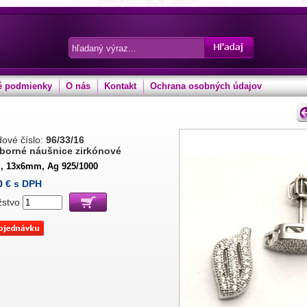
 podmienky
O nás
Kontakt
Ochrana osobných údajov
ové číslo:
96/33/16
eborné náušnice zirkónové
g, 13x6mm, Ag 925/1000
0
€ s DPH
žstvo