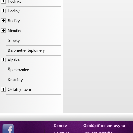
Hodinky
Hodiny
Budíky
Minútky
Stopky
Barometre, teplomery
Alpaka
Šperkovnice
Krabičky
Ostatný tovar
Domov
Odstúpiť od zmluvy tu