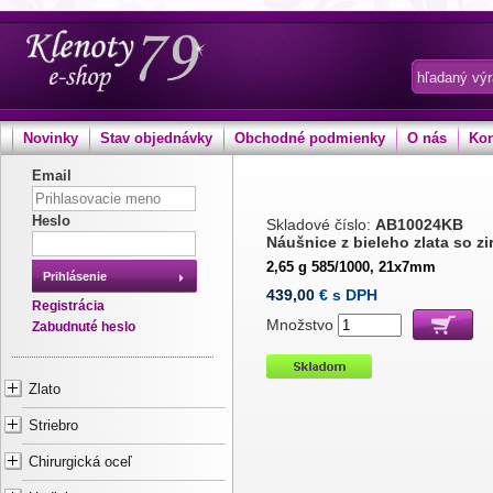
Novinky
Stav objednávky
Obchodné podmienky
O nás
Kon
Email
Heslo
Skladové číslo:
AB10024KB
Náušnice z bieleho zlata so z
2,65 g 585/1000, 21x7mm
Prihlásenie
439,00
€ s DPH
Registrácia
Množstvo
Zabudnuté heslo
Zlato
Striebro
Chirurgická oceľ