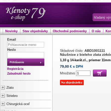
Novinky
Stav objednávky
Obchodné podmienky
O nás
Kon
Email
Heslo
Skladové číslo:
ABD1001111
Náušnice z bieleho zlata zirk
1,10 g 14-karát.zl., priemer 11mm
Prihlásenie
79,00
€ s DPH
Registrácia
Množstvo
Zabudnuté heslo
Zlato
Striebro
Chirurgická oceľ