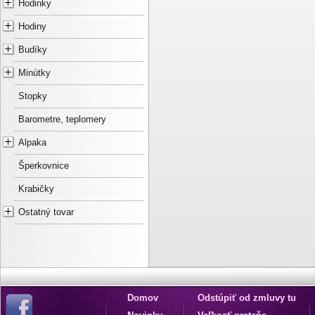
Hodinky
Hodiny
Budíky
Minútky
Stopky
Barometre, teplomery
Alpaka
Šperkovnice
Krabičky
Ostatný tovar
Domov
Odstúpiť od zmluvy tu