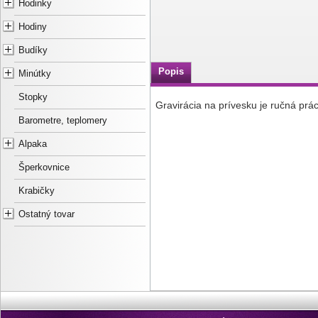
Hodinky
Hodiny
Budíky
Popis
Minútky
Stopky
Gravirácia na prívesku je ručná prá
Barometre, teplomery
Alpaka
Šperkovnice
Krabičky
Ostatný tovar