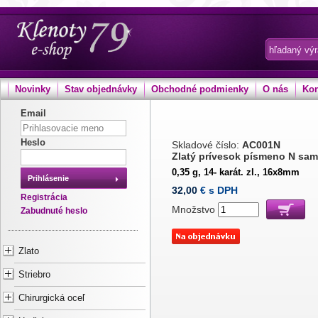
Novinky
Stav objednávky
Obchodné podmienky
O nás
Kon
Email
Heslo
Skladové číslo:
AC001N
Zlatý prívesok písmeno N sa
0,35 g, 14- karát. zl., 16x8mm
Prihlásenie
32,00
€ s DPH
Registrácia
Množstvo
Zabudnuté heslo
Zlato
Striebro
Chirurgická oceľ