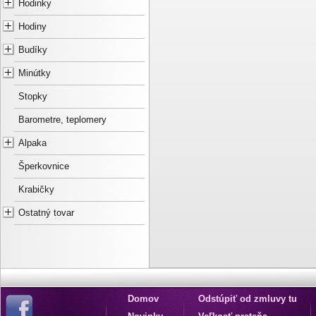
Hodinky
Hodiny
Budíky
Minútky
Stopky
Barometre, teplomery
Alpaka
Šperkovnice
Krabičky
Ostatný tovar
Domov
Odstúpiť od zmluvy tu