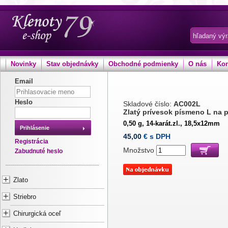
Novinky
Stav objednávky
Obchodné podmienky
O nás
Kon
Email
Heslo
Skladové číslo:
AC002L
Zlatý prívesok písmeno L na
0,50 g, 14-karát.zl., 18,5x12mm
Prihlásenie
45,00
€ s DPH
Registrácia
Množstvo
Zabudnuté heslo
Zlato
Striebro
Chirurgická oceľ