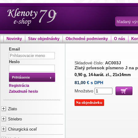
Novinky
Stav objednávky
Obchodné podmienky
O nás
Kon
Email
Heslo
Skladové číslo:
AC003J
Zlatý prívesok písmeno J na
0,90 g, 14-karát. zl., 21x14mm
Prihlásenie
81,00
€ s DPH
Registrácia
Množstvo
Zabudnuté heslo
Zlato
Striebro
Chirurgická oceľ