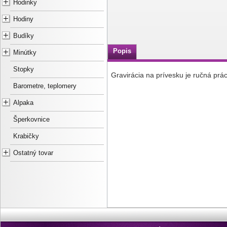
Hodinky
Hodiny
Budíky
Popis
Minútky
Stopky
Gravirácia na prívesku je ručná prá
Barometre, teplomery
Alpaka
Šperkovnice
Krabičky
Ostatný tovar