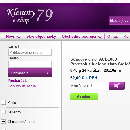
Novinky
Stav objednávky
Obchodné podmienky
O nás
Kon
Email
Heslo
Skladové číslo:
ACB1008
Prívesok z bieleho zlata Srdi
0,40 g 14-karát.zl., 20x10mm
Prihlásenie
62,00
€ s DPH
Registrácia
Množstvo
Zabudnuté heslo
Zlato
Striebro
Chirurgická oceľ