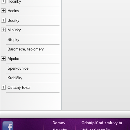
Hodinky
Hodiny
Budíky
Minútky
Stopky
Barometre, teplomery
Alpaka
Šperkovnice
Krabičky
Ostatný tovar
Domov
Odstúpiť od zmluvy tu