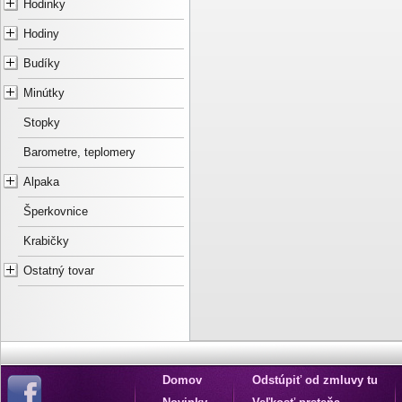
Hodinky
Hodiny
Budíky
Minútky
Stopky
Barometre, teplomery
Alpaka
Šperkovnice
Krabičky
Ostatný tovar
Domov
Odstúpiť od zmluvy tu