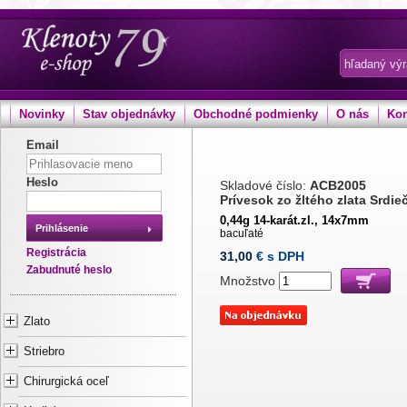
Novinky
Stav objednávky
Obchodné podmienky
O nás
Kon
Email
Heslo
Skladové číslo:
ACB2005
Prívesok zo žltého zlata Srdi
0,44g 14-karát.zl., 14x7mm
Prihlásenie
bacuľaté
Registrácia
31,00
€ s DPH
Zabudnuté heslo
Množstvo
Zlato
Striebro
Chirurgická oceľ