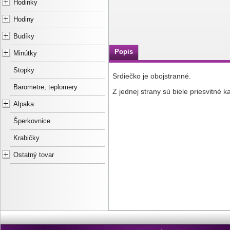
Hodinky
Hodiny
Budíky
Popis
Minútky
Stopky
Srdiečko je obojstranné.
Barometre, teplomery
Z jednej strany sú biele priesvitné 
Alpaka
Šperkovnice
Krabičky
Ostatný tovar