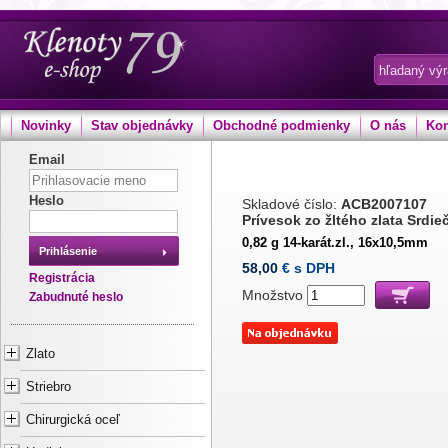
Novinky
Stav objednávky
Obchodné podmienky
O nás
Kon
Email
Heslo
Skladové číslo:
ACB2007107
Prívesok zo žltého zlata Srdie
0,82 g 14-karát.zl., 16x10,5mm
Prihlásenie
58,00
€ s DPH
Registrácia
Množstvo
Zabudnuté heslo
Zlato
Striebro
Chirurgická oceľ