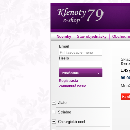
Novinky
Stav objednávky
Obchodné
Email
Heslo
Sklad
Reti
1,45 
Prihlásenie
99,0
Registrácia
Mno
Zabudnuté heslo
Zlato
Striebro
Chirurgická oceľ