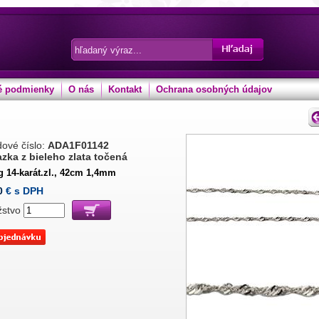
 podmienky
O nás
Kontakt
Ochrana osobných údajov
ové číslo:
ADA1F01142
azka z bieleho zlata točená
g 14-karát.zl., 42cm 1,4mm
0
€ s DPH
žstvo